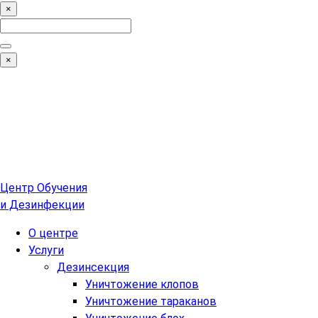
×
Search
for:
Поиск
×
Центр Обучения
и Дезинфекции
О центре
Услуги
Дезинсекция
Уничтожение клопов
Уничтожение тараканов