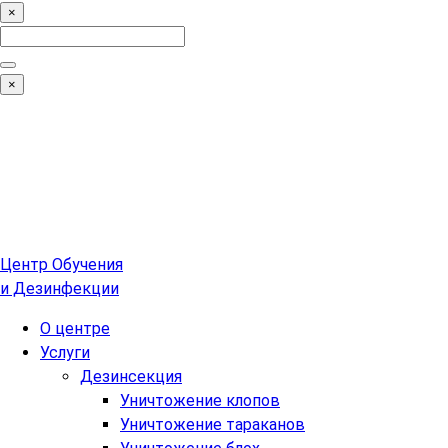
×
Search
for:
Поиск
×
Центр Обучения
и Дезинфекции
О центре
Услуги
Дезинсекция
Уничтожение клопов
Уничтожение тараканов