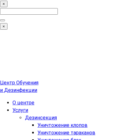
×
Search
for:
Поиск
×
Центр Обучения
и Дезинфекции
О центре
Услуги
Дезинсекция
Уничтожение клопов
Уничтожение тараканов